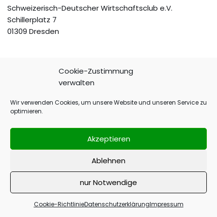
Schweizerisch-Deutscher Wirtschaftsclub e.V.
Schillerplatz 7
01309 Dresden
Cookie-Zustimmung
verwalten
Telefon: +49(351) 3188121
Fax: +49(351) 3188183
Wir verwenden Cookies, um unsere Website und unseren Service zu
E-Mail:
vorstand@sdwc.de
optimieren.
Impressum
Akzeptieren
Datenschutzerklärung
Cookie Richtlinie (EU)
Ablehnen
nur Notwendige
Cookie-Richtlinie
Datenschutzerklärung
Impressum
SDWC e.V. 2024