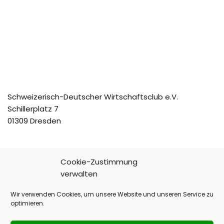
Schweizerisch-Deutscher Wirtschaftsclub e.V.
Schillerplatz 7
01309 Dresden
Cookie-Zustimmung
verwalten
Telefon: +49(351) 3188121
Fax: +49(351) 3188183
Wir verwenden Cookies, um unsere Website und unseren Service zu
E-Mail:
vorstand@sdwc.de
optimieren.