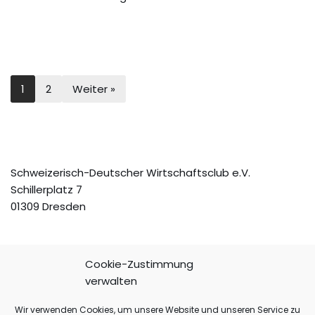
1
2
Weiter »
Schweizerisch-Deutscher Wirtschaftsclub e.V.
Schillerplatz 7
01309 Dresden
Cookie-Zustimmung
verwalten
Telefon: +49(351) 3188121
Fax: +49(351) 3188183
Wir verwenden Cookies, um unsere Website und unseren Service zu