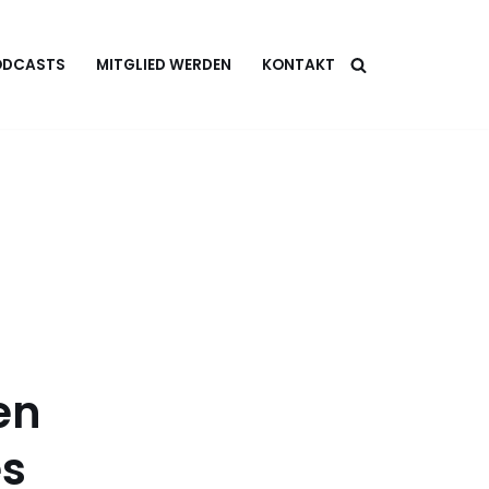
ODCASTS
MITGLIED WERDEN
KONTAKT
en
es