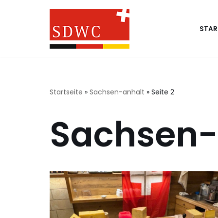
Zum
STAR
Inhalt
springen
Startseite
»
Sachsen-anhalt
»
Seite 2
Sachsen-