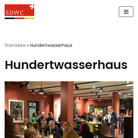
Zum
Inhalt
springen
Startseite
»
Hundertwasserhaus
Hundertwasserhaus