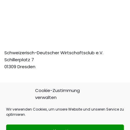
Schweizerisch-Deutscher Wirtschaftsclub e.V.
Schillerplatz 7
01309 Dresden
Cookie-Zustimmung
verwalten
Telefon: +49(351) 3188121
Fax: +49(351) 3188183
Wir verwenden Cookies, um unsere Website und unseren Service zu
E-Mail:
vorstand@sdwc.de
optimieren.
Impressum